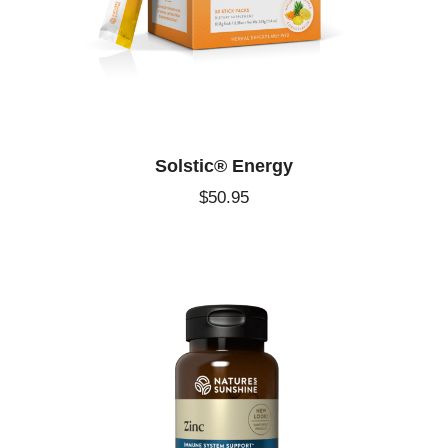
Solstic® Energy
$
50
.
95