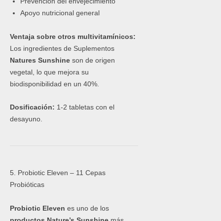
Prevención del envejecimiento
Apoyo nutricional general
Ventaja sobre otros multivitamínicos:
Los ingredientes de Suplementos
Natures Sunshine
son de origen
vegetal, lo que mejora su
biodisponibilidad en un 40%.
Dosificación:
1-2 tabletas con el
desayuno.
5. Probiotic Eleven – 11 Cepas
Probióticas
Probiotic Eleven
es uno de los
productos Nature’s Sunshine
más