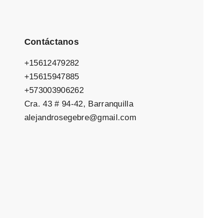
Contáctanos
+15612479282
+15615947885
+573003906262
Cra. 43 # 94-42, Barranquilla
alejandrosegebre@gmail.com